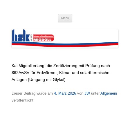
Zum
Inhalt
Kai Migdoll – HSK · Heizungs- und
springen
Installationsservice GmbH
Menü
Kai Migdoll erlangt die Zertifizierung mit Prüfung nach
$62AwSV für Erdwärme-, Klima- und solarthermische
Anlagen (Umgang mit Glykol).
Dieser Beitrag wurde am
4. März 2026
von
JW
unter
Allgemein
veröffentlicht.