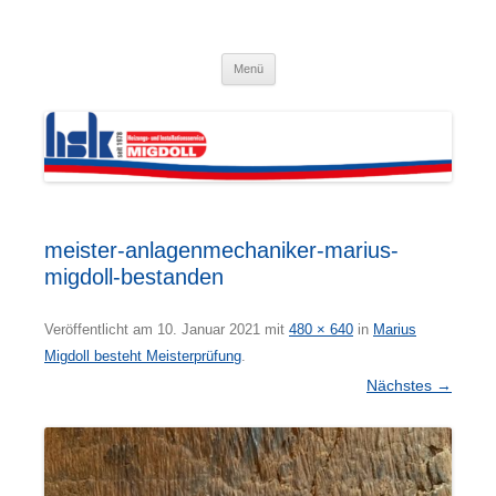
Zum
Inhalt
Kai Migdoll – HSK · Heizungs- und
springen
Installationsservice GmbH
Menü
meister-anlagenmechaniker-marius-
migdoll-bestanden
Veröffentlicht am
10. Januar 2021
mit
480 × 640
in
Marius
Migdoll besteht Meisterprüfung
.
Nächstes →