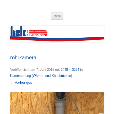
Zum
Inhalt
Kai Migdoll – HSK · Heizungs- und
springen
Installationsservice GmbH
Menü
rohrkamera
Veröffentlicht am
7. Juni 2016
mit
2448 × 3264
in
Kameraortung (Wärme- und Kältebrücken)
.
← Vorheriges