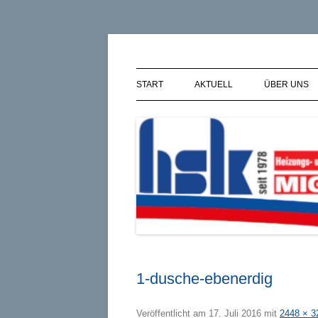
Zum
Inhalt
springen
Kai Migdoll – HSK · 
START
AKTUELL
ÜBER UNS
1-dusche-ebenerdig
Veröffentlicht am
17. Juli 2016
mit
2448 × 3