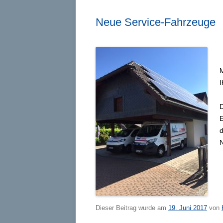
Neue Service-Fahrzeuge
M
I
D
E
d
N
Dieser Beitrag wurde am
19. Juni 2017
von