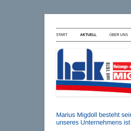
Zum
Inhalt
springen
Kai Migdoll – HSK · 
START
AKTUELL
ÜBER UNS
Marius Migdoll besteht sei
unseres Unternehmens ist 