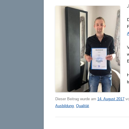
„
D
V
w
E
H
b
Dieser Beitrag wurde am
14. August 2017
v
Ausbildung
,
Qualität
.